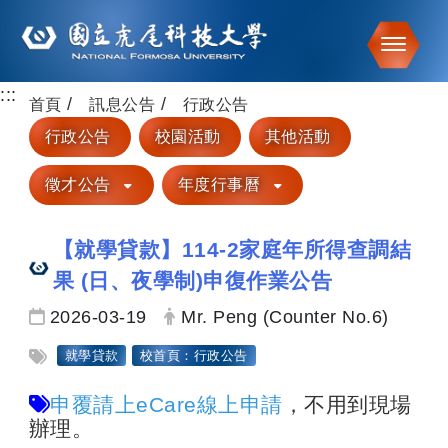
Toggle
:::
跳到主要內容
首頁
訊息公告
行政公告
行政公告
校園活動
其他活動
徵才公告
年度行事曆
【就學貸款】114-2家庭年所得查調結
果 (日、夜學制)申復作業公告
日期：
發布者：
2026-03-19
Mr. Peng (Counter No.6)
標籤：
就學貸款
校首頁：行政公告
在本視窗開啟 申覆請上eCare線上申請
申覆請上eCare線上申請
，不用到現場
辦理。