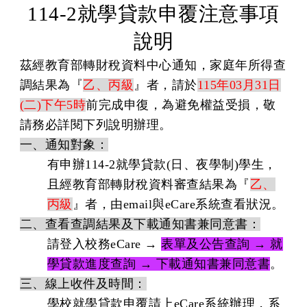
114-2
就學貸款申覆注意事項
說明
茲經教育部轉財稅資料中心通知，家庭年所得查
調結果為『
乙、丙級
』者，請於
115
年03月31日
(二)下午5時
前完成申復，為避免權益受損，敬
請務必詳閱下列說明辦理。
一、通知對象：
有申辦114-2就學貸款(日、夜學制)學生，
且經教育部轉財稅資料審查結果為『
乙、
丙級
』者，由email與eCare系統查看狀況。
二、查看查調結果及下載通知書兼同意書：
請登入校務eCare →
表單及公告查詢 → 就
學貸款進度查詢 → 下載通知書兼同意書
。
三、線上收件及時間：
學校就學貸款申覆請上eCare系統辦理，系