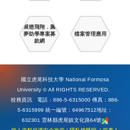
展翅飛翔．圓
夢助學專案募
檔案管理應用
款網
:::
國立虎尾科技大學 National Formosa
University © All RIGHTS RESERVED.
校務資訊
電話：886-5-6315000 傳真：886-
5-6315999 統一編號：64967512地址：
632301 雲林縣虎尾鎮文化路64號