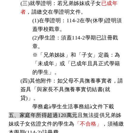
(三)就學證明：若兄弟姊妹或子女
已成年
者
，請繳交在學證明文件。
(1)在學證明：114-2在學(休學)證明須
蓋學校戳章。
(2)學生證：須蓋114-2學期已註冊戳
章。
※「兄弟姊妹」和「子女」定義：為
「未成年」或「已成年且具正式學籍
的學生」。
(四)其他附件：如父母不具撫養事實者，請
簽具「與家長不具撫養事實切結書(就
貸)」。
學務處
à
學生生活事務組
à
文件下載
五、家庭年所得超過120萬元
且無法提供兄弟姊
妹或子女佐證文件的學生為
「不合格」
，須補繳
本學期(114-2)註冊費。