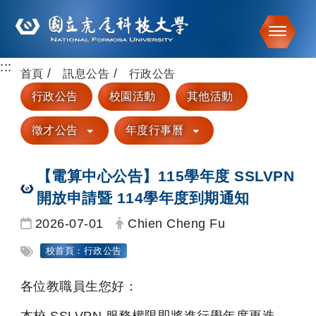
Toggle
:::
跳到主要內容
首頁
訊息公告
行政公告
行政公告
校園活動
其他活動
徵才公告
年度行事曆
【電算中心公告】115學年度 SSLVPN
開放申請暨 114學年度到期通知
日期：
發布者：
2026-07-01
Chien Cheng Fu
標籤：
校首頁：行政公告
各位教職員生您好：
本校 SSLVPN 服務權限即將進行學年度更迭，