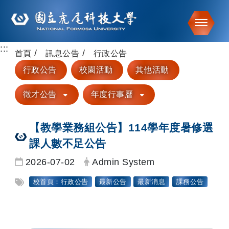
Toggle
:::
跳到主要內容
首頁
訊息公告
行政公告
行政公告
校園活動
其他活動
徵才公告
年度行事曆
【教學業務組公告】114學年度暑修選
課人數不足公告
日期：
發布者：
2026-07-02
Admin System
標籤：
校首頁：行政公告
最新公告
最新消息
課務公告