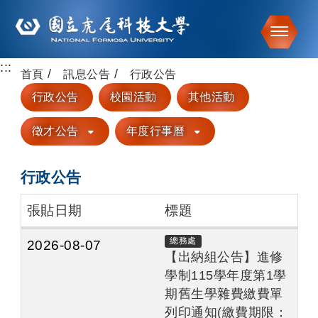
Toggle
:::
跳到主要內容
首頁
訊息公告
行政公告
行政公告
校園活動
其他活動
徵才公告
年度行事曆
行政公告
張貼日期
標題
總務處
2026-08-07
【出納組公告】進修
學制115學年度第1學
期舊生學雜費繳費單
列印通知(繳費期限：