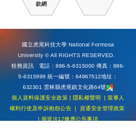
款網
:::
國立虎尾科技大學 National Formosa
University © All RIGHTS RESERVED.
校務資訊
電話：886-5-6315000 傳真：886-
5-6315999 統一編號：64967512地址：
632301 雲林縣虎尾鎮文化路64號
個人資料保護安全政策
|
隱私權聲明
|
當事人
權利行使及申訴抱怨公告
|
資通安全管理政策
|
個資法17條應公告事項