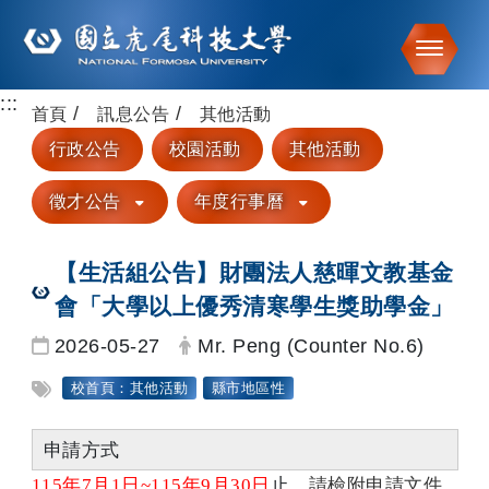
Toggle
:::
跳到主要內容
首頁
訊息公告
其他活動
行政公告
校園活動
其他活動
徵才公告
年度行事曆
【生活組公告】財團法人慈暉文教基金
會「大學以上優秀清寒學生獎助學金」
日期：
發布者：
2026-05-27
Mr. Peng (Counter No.6)
標籤：
校首頁：其他活動
縣市地區性
申請方式
115
年7月1日~115年9月30日
止
，請檢附申請文件