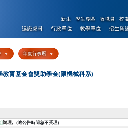
新生
學生專區
教職員
校
認識虎科
行政單位
教學單位
招生資
跳到主要內容
告
年度行事曆
學教育基金會獎助學金(限機械科系)
組
辦理
。(逾公告時間恕不受理)