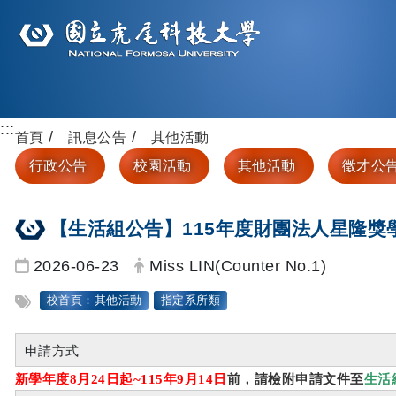
:::
首頁
訊息公告
其他活動
行政公告
校園活動
其他活動
徵才公
【生活組公告】115年度財團法人星隆獎
日期：
發布者：
2026-06-23
Miss LIN(Counter No.1)
標籤：
校首頁：其他活動
指定系所類
申請方式
新學年度8月24日起~115年9月14日
前，請檢附申請文件至
生活