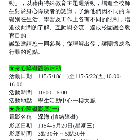
動」，以藉由特殊教育主題週活動，增進全校師
生對於身心障礙者的認識，了解他們因不同的障
礙別在生活、學習及工作上各有不同的限制，增
進彼此間的了解、互動與交流，達成校園融合教
育目的。
誠摯邀請您一同參與，從理解出發，讓關懷成為
行動的起點。
★身心障礙體驗活動
活動日期：
115/5/18(一)至115/5/22(五)10:00-
16:00
活動時間：10:00-16:00
活動地點：
學生活動中心一樓大廳
★身心障礙影展
(
一
)
電影名稱：
(
情緒障礙)
深海
影展日期：115年5月20日(星期三)
影展時間：
3
點
30
分
~ 5
點
30
分