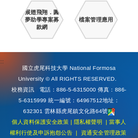
展翅飛翔．圓
夢助學專案募
檔案管理應用
款網
:::
國立虎尾科技大學 National Formosa
University © All RIGHTS RESERVED.
校務資訊
電話：886-5-6315000 傳真：886-
5-6315999 統一編號：64967512地址：
632301 雲林縣虎尾鎮文化路64號
個人資料保護安全政策
|
隱私權聲明
|
當事人
權利行使及申訴抱怨公告
|
資通安全管理政策