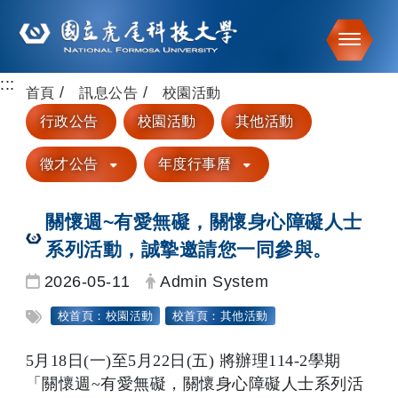
Toggle
:::
跳到主要內容
首頁
訊息公告
校園活動
行政公告
校園活動
其他活動
徵才公告
年度行事曆
關懷週~有愛無礙，關懷身心障礙人士
系列活動，誠摯邀請您一同參與。
日期：
發布者：
2026-05-11
Admin System
標籤：
校首頁：校園活動
校首頁：其他活動
5月18日(一)至5月22日(五) 將辦理114-2學期
「關懷週~有愛無礙，關懷身心障礙人士系列活