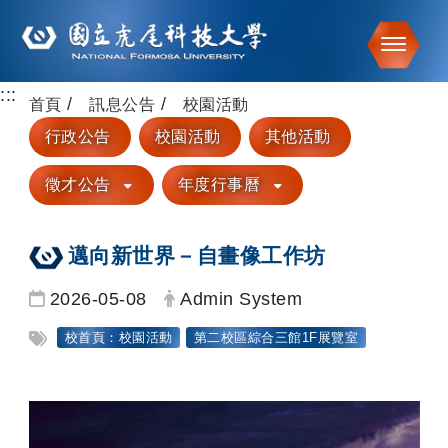
Toggle
:::
跳到主要內容
首頁
訊息公告
校園活動
行政公告
校園活動
其他活動
徵才公告
年度行事曆
邁向新世界－自畫像工作坊
日期：
發布者：
2026-05-08
Admin System
標籤：
校首頁：校園活動
第二校區綜合三館1F展覽室
SDGs12
SDGs5
SDGs4